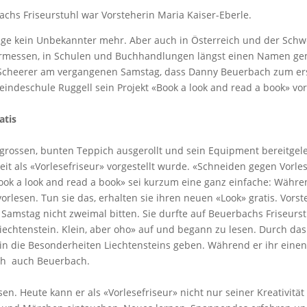
chs Friseurstuhl war Vorsteherin Maria Kaiser-Eberle.
ge kein Unbekannter mehr. Aber auch in Österreich und der Schwe
hermessen, in Schulen und Buchhandlungen längst einen Namen gem
 Scheerer am vergangenen Samstag, dass Danny Beuerbach zum er
indeschule Ruggell sein Projekt «Book a look and read a book» vo
atis
ssen, bunten Teppich ausgerollt und sein Equipment bereitgelegt 
eit als «Vorlesefriseur» vorgestellt wurde. «Schneiden gegen Vorle
«Book a look and read a book» sei kurzum eine ganz einfache: Wäh
lesen. Tun sie das, erhalten sie ihren neuen «Look» gratis. Vorste
mstag nicht zweimal bitten. Sie durfte auf Beuerbachs Friseurst
iechtenstein. Klein, aber oho» auf und begann zu lesen. Durch da
 in die Besonderheiten Liechtensteins geben. Während er ihr einen
ich auch Beuerbach.
sen. Heute kann er als «Vorlesefriseur» nicht nur seiner Kreativitä