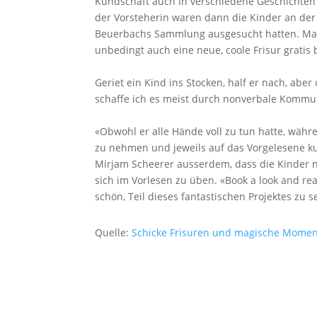
Kundschaft auch in verschiedene Geschichte
der Vorsteherin waren dann die Kinder an der 
Beuerbachs Sammlung ausgesucht hatten. Manch
unbedingt auch eine neue, coole Frisur grati
Geriet ein Kind ins Stocken, half er nach, ab
schaffe ich es meist durch nonverbale Kommun
«Obwohl er alle Hände voll zu tun hatte, währe
zu nehmen und jeweils auf das Vorgelesene ku
Mirjam Scheerer ausserdem, dass die Kinder n
sich im Vorlesen zu üben. «Book a look and re
schön, Teil dieses fantastischen Projektes zu
Quelle:
Schicke Frisuren und magische Moment