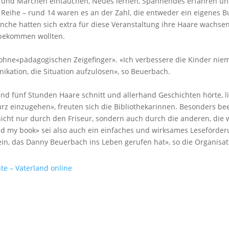
n und Märchen eintauchen, Neues lernen, Spannendes erfahren u
Reihe – rund 14 waren es an der Zahl, die entweder ein eigenes B
e hatten sich extra für diese Veranstaltung ihre Haare wachsen 
s bekommen wollten.
er ohne«pädagogischen Zeigefinger». «Ich verbessere die Kinder ni
ikation, die Situation aufzulösen», so Beuerbach.
nd fünf Stunden Haare schnitt und allerhand Geschichten hörte, lie
rz einzugehen», freuten sich die Bibliothekarinnen. Besonders b
icht nur durch den Friseur, sondern auch durch die anderen, die
ad my book» sei also auch ein einfaches und wirksames Leseförder
 sein, das Danny Beuerbach ins Leben gerufen hat», so die Organis
e – Vaterland online