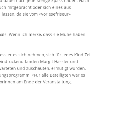
nd dabei noch jede Menge Spass haben. Nach
uch mitgebracht oder sich eines aus
lassen, da sie vom «Vorlesefriseur»
emals. Wenn ich merke, dass sie Mühe haben,
ss er es sich nehmen, sich für jedes Kind Zeit
eeindruckend fanden Margit Hassler und
 warteten und zuschauten, ermutigt wurden,
ungsprogramm. «Für alle Beteiligten war es
atorinnen am Ende der Veranstaltung.