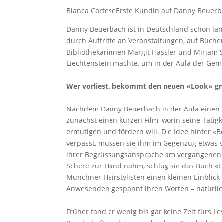
Bianca Cortese
Erste Kundin auf Danny Beuerba
Danny Beuerbach ist in Deutschland schon lan
durch Auftritte an Veranstaltungen, auf Büc
Bibliothekarinnen Margit Hassler und Mirjam
Liechtenstein machte, um in der Aula der Geme
Wer vorliest, bekommt den neuen «Look» gr
Nachdem Danny Beuerbach in der Aula einen gro
zunächst einen kurzen Film, worin seine Tätigk
ermutigen und fördern will. Die Idee hinter 
verpasst, müssen sie ihm im Gegenzug etwas vor
ihrer Begrüssungsansprache am vergangenen Sa
Schere zur Hand nahm, schlug sie das Buch «L
Münchner Hairstylisten einen kleinen Einblick
Anwesenden gespannt ihren Worten – natürl
Früher fand er wenig bis gar keine Zeit fürs Le