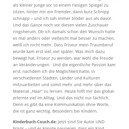
als kleiner Junge vor so einem riesigen Spiegel zu
sitzen, hinter mir ein Fremder, dann kurz Schnipp
schnapp – und ich sah immer blöder aus als davor.
Und das Ganze noch vor diesen vielen Zuschauer
ringsherum. Ob ich damals schon den Wunsch hatte
es mal anders oder vielleicht mal besser zu machen,
weiß ich nicht mehr. Dass Friseur mein Traumberuf
wurde kam erst viel, viel später. Was mich dazu
bewegt hat, Friseur zu werden, war wohl die Freude
an Veränderungen. Und die eigentliche Passion kam
erst, nachdem ich die Möglichkeit hatte, in
verschiedenen Städten, Länder und Kulturen
mitzuarbeiten und somit mehr und mehr über das
Material „Haar“ zu lernen. Heute hilft mir das global-
erlernte viel im Alltag. Und das nicht nur fachlich.
Denn es gibt da eine Kommunikation ohne Worte,
die ist ganz wichtig. Besonders bei Kindern.
Kinderbuch-Couch.de:
Jetzt sind Sie Autor UND
Frisör – und es könnte passieren, dass ein Kind