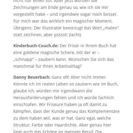
nicht nur einen Stil. Aber jetzt wurden die
Zeichnungen am Ende genau so, wie ich sie mir
vorgestellt habe – und irgendwie sogar noch besser.
Für mich war das wirklich ein magischer Moment.
Übrigens: Der Illustrator bevorzugt das Wort „malen“
statt zeichnen, aber psssst! (lacht)
Kinderbuch-Couch.de:
Der Frisör in Ihrem Buch hat
eine goldene magische Schere, mit der er –
„schnapp“ – zaubern kann. Wünschen Sie sich das
manchmal für Ihren Arbeitsalltag?
Danny Beuerbach:
Ganz oft! Aber nicht immer.
Könnte ich im realen Leben so zaubern wie im Buch,
glaube ich, würden mir irgendwann die
Herausforderungen fehlen und ich würde fachlich
einschlafen. Wir Friseure haben ja oft damit zu
kämpfen, dass der Kunde genau das Komplementäre
zu dem haben will, was er hat. Ganz egal, welche
Struktur, Farbe oder Haardichte. Aber genau hier
liegt auch das Schöne an meinem Beruf: Die